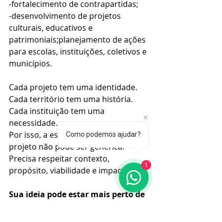
-fortalecimento de contrapartidas;
-desenvolvimento de projetos 
culturais, educativos e 
patrimoniais;planejamento de ações 
para escolas, instituições, coletivos e 
municípios.
Cada projeto tem uma identidade. 
Cada território tem uma história. 
Cada instituição tem uma 
necessidade.
Por isso, a estruturação de um 
Como podemos ajudar?
projeto não pode ser genérica. 
Precisa respeitar contexto, 
1
propósito, viabilidade e impacto.
Sua ideia pode estar mais perto de 
virar projeto do que você imagina
Muitas propostas não precisam ser 