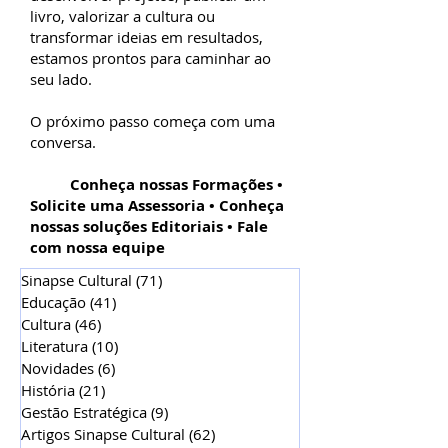
livro, valorizar a cultura ou
transformar ideias em resultados,
estamos prontos para caminhar ao
seu lado.
O próximo passo começa com uma
conversa.
Conheça nossas Formações •
Solicite uma Assessoria • Conheça
nossas soluções Editoriais • Fale
com nossa equipe
Sinapse Cultural
(71)
71 posts
Educação
(41)
41 posts
Cultura
(46)
46 posts
Literatura
(10)
10 posts
Novidades
(6)
6 posts
História
(21)
21 posts
Gestão Estratégica
(9)
9 posts
Artigos Sinapse Cultural
(62)
62 posts