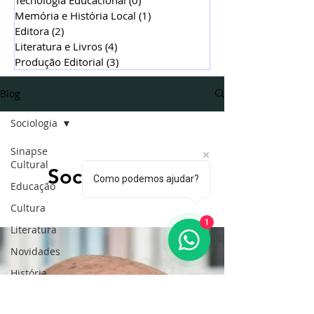
Memória e História Local
(1)
1 post
Editora
(2)
2 posts
Literatura e Livros
(4)
4 posts
Produção Editorial
(3)
3 posts
Blog
Sociologia
Sinapse
Cultural
Sociologia
Como podemos ajudar?
Educação
Cultura
1
Literatura
Novidades
História
Gestão
Estratégica