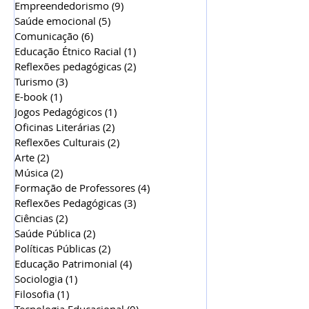
Empreendedorismo
(9)
9 posts
Saúde emocional
(5)
5 posts
Comunicação
(6)
6 posts
Educação Étnico Racial
(1)
1 post
Reflexões pedagógicas
(2)
2 posts
Turismo
(3)
3 posts
E-book
(1)
1 post
Jogos Pedagógicos
(1)
1 post
Oficinas Literárias
(2)
2 posts
Reflexões Culturais
(2)
2 posts
Arte
(2)
2 posts
Música
(2)
2 posts
Formação de Professores
(4)
4 posts
Reflexões Pedagógicas
(3)
3 posts
Ciências
(2)
2 posts
Saúde Pública
(2)
2 posts
Políticas Públicas
(2)
2 posts
Educação Patrimonial
(4)
4 posts
Sociologia
(1)
1 post
Filosofia
(1)
1 post
Tecnologia Educacional
(0)
0 post