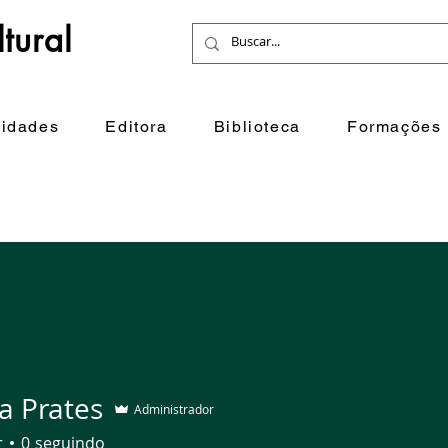
tural
idades
Editora
Biblioteca
Formações
a Prates
Administrador
r
0
seguindo