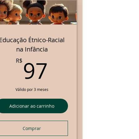
Educação Étnico-Racial
na Infância
R$
97R$
97
R$
Válido por 3 meses
Adicionar ao carrinho
Comprar