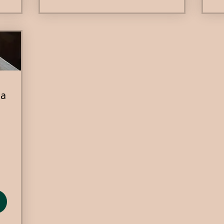
na
7R$