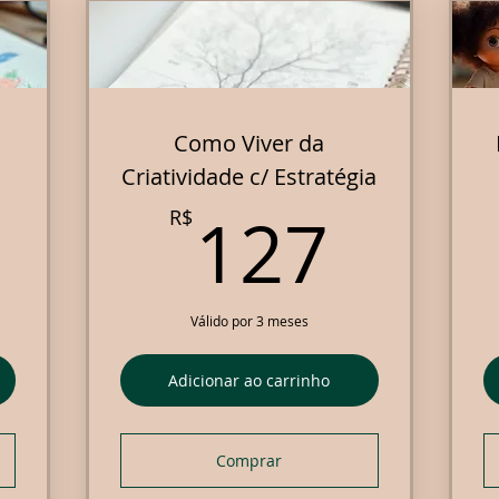
Como Viver da
Criatividade c/ Estratégia
7R$
127
127
R$
Válido por 3 meses
Adicionar ao carrinho
Comprar