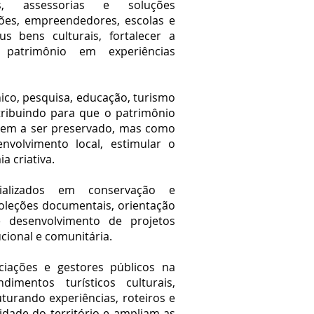
s, assessorias e soluções
ições, empreendedores, escolas e
s bens culturais, fortalecer a
patrimônio em experiências
ico, pesquisa, educação, turismo
ntribuindo para que o patrimônio
em a ser preservado, mas como
volvimento local, estimular o
 criativa.
ializados em conservação e
coleções documentais, orientação
e desenvolvimento de projetos
cional e comunitária.
iações e gestores públicos na
imentos turísticos culturais,
uturando experiências, roteiros e
tidade do território e ampliam as