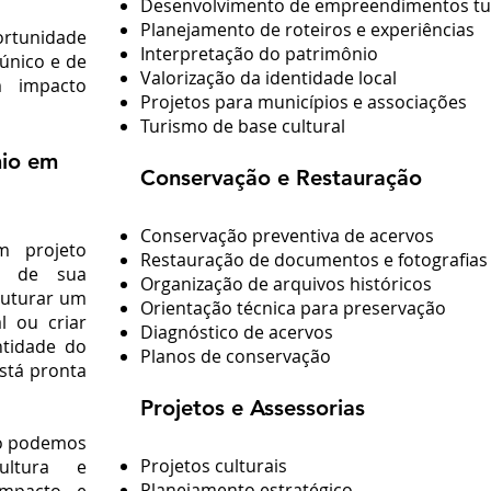
Desenvolvimento de empreendimentos turí
Planejamento de roteiros e experiências
ortunidade
Interpretação do patrimônio
 único e de
Valorização da identidade local
m impacto
Projetos para municípios e associações
Turismo de base cultural
nio em
Conservação e Restauração
Conservação preventiva de acervos
m projeto
Restauração de documentos e fotografias
ia de sua
Organização de arquivos históricos
truturar um
Orientação técnica para preservação
l ou criar
Diagnóstico de acervos
ntidade do
Planos de conservação
está pronta
Projetos e Assessorias
mo podemos
Projetos culturais
cultura e
Planejamento estratégico