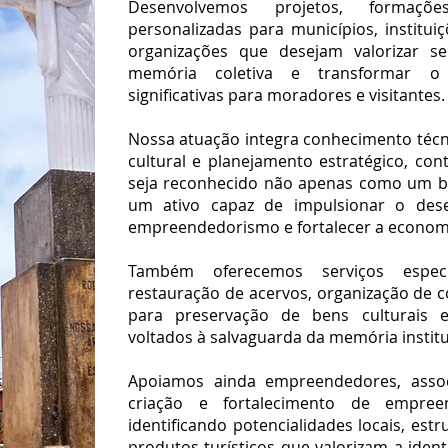
Desenvolvemos projetos, formaçõe
personalizadas para municípios, institu
organizações que desejam valorizar seu
memória coletiva e transformar o 
significativas para moradores e visitantes.
Nossa atuação integra conhecimento técn
cultural e planejamento estratégico, co
seja reconhecido não apenas como um b
um ativo capaz de impulsionar o desen
empreendedorismo e fortalecer a economia
Também oferecemos serviços espec
restauração de acervos, organização de 
para preservação de bens culturais 
voltados à salvaguarda da memória institu
Apoiamos ainda empreendedores, assoc
criação e fortalecimento de empreend
identificando potencialidades locais, estr
produtos turísticos que valorizam a iden