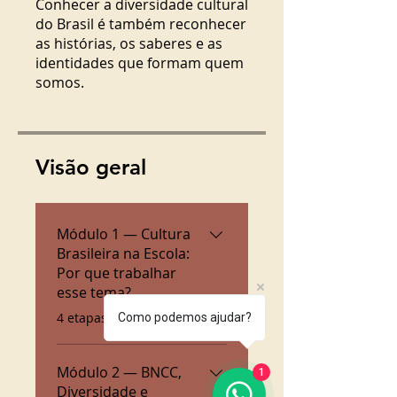
Conhecer a diversidade cultural
do Brasil é também reconhecer
as histórias, os saberes e as
identidades que formam quem
Visão geral
Módulo 1 — Cultura
Brasileira na Escola:
Por que trabalhar
esse tema?
.
4 etapas
Como podemos ajudar?
Módulo 2 — BNCC,
1
Diversidade e