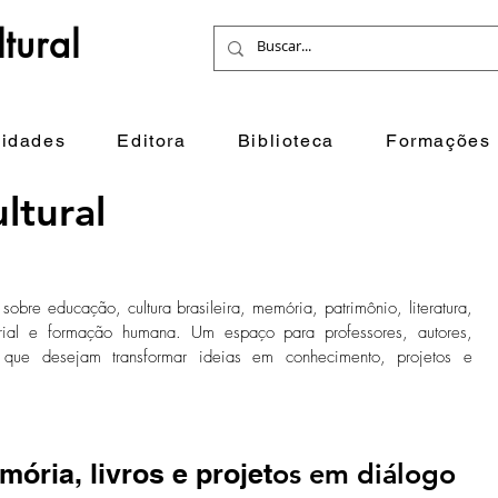
tural
idades
Editora
Biblioteca
Formações
ltural
sobre educação, cultura brasileira, memória, patrimônio, literatura,
itorial e formação humana. Um espaço para professores, autores,
ores que desejam transformar ideias em conhecimento, projetos e
ória, livros e projet
os em diálogo