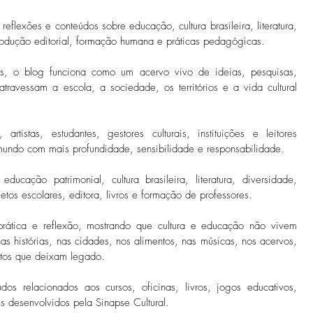
reflexões e conteúdos sobre educação, cultura brasileira, literatura,
produção editorial, formação humana e práticas pedagógicas.
, o blog funciona como um acervo vivo de ideias, pesquisas,
atravessam a escola, a sociedade, os territórios e a vida cultural
artistas, estudantes, gestores culturais, instituições e leitores
mundo com mais profundidade, sensibilidade e responsabilidade.
ucação patrimonial, cultura brasileira, literatura, diversidade,
tos escolares, editora, livros e formação de professores.
rática e reflexão, mostrando que cultura e educação não vivem
nas histórias, nas cidades, nos alimentos, nas músicas, nos acervos,
etos que deixam legado.
s relacionados aos cursos, oficinas, livros, jogos educativos,
is desenvolvidos pela Sinapse Cultural.