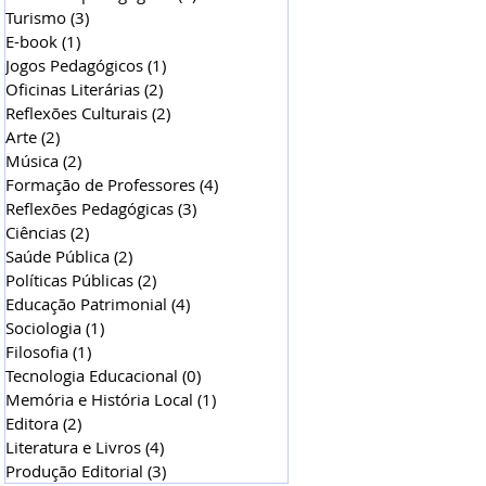
Turismo
(3)
3 posts
E-book
(1)
1 post
Jogos Pedagógicos
(1)
1 post
Oficinas Literárias
(2)
2 posts
Reflexões Culturais
(2)
2 posts
Arte
(2)
2 posts
Música
(2)
2 posts
Formação de Professores
(4)
4 posts
Reflexões Pedagógicas
(3)
3 posts
Ciências
(2)
2 posts
Saúde Pública
(2)
2 posts
Políticas Públicas
(2)
2 posts
Educação Patrimonial
(4)
4 posts
Sociologia
(1)
1 post
Filosofia
(1)
1 post
Tecnologia Educacional
(0)
0 post
Memória e História Local
(1)
1 post
Editora
(2)
2 posts
Literatura e Livros
(4)
4 posts
Produção Editorial
(3)
3 posts