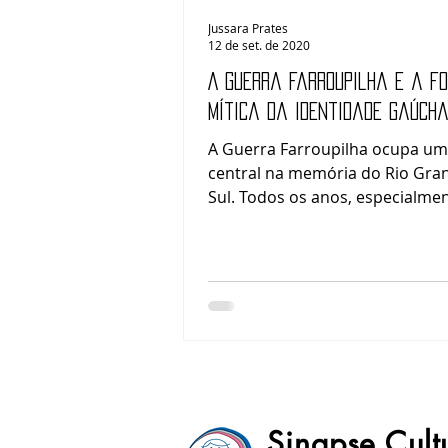
Jussara Prates
12 de set. de 2020
A Guerra Farroupilha e a f
mítica da identidade gaúch
A Guerra Farroupilha ocupa um
central na memória do Rio Gra
Sul. Todos os anos, especialme
mês de setembro, o tema retor
escolas, aos espaços culturais, 
meios de comunicação, aos
acampamentos farroupilhas e 
celebrações do tradicionalismo
Mas entre a história e a memóri
uma distância importante. Alegoria,
Sentido e Espírito da República
Farroupilha (1926) Hélios Seelin
Sinapse Cult
Guerra Farroupilha foi um confl