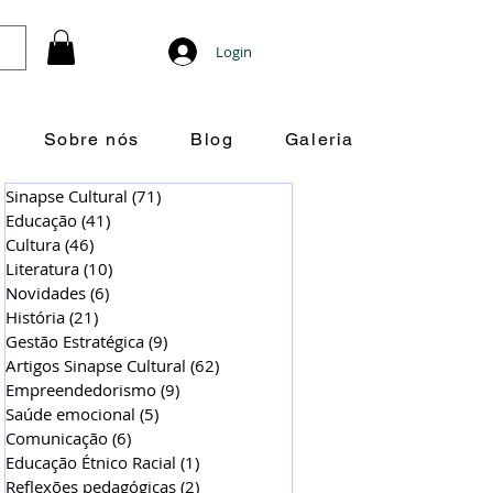
Login
Sobre nós
Blog
Galeria
Sinapse Cultural
(71)
71 posts
Educação
(41)
41 posts
Cultura
(46)
46 posts
Literatura
(10)
10 posts
Novidades
(6)
6 posts
História
(21)
21 posts
Gestão Estratégica
(9)
9 posts
Artigos Sinapse Cultural
(62)
62 posts
Empreendedorismo
(9)
9 posts
Saúde emocional
(5)
5 posts
Comunicação
(6)
6 posts
Educação Étnico Racial
(1)
1 post
Reflexões pedagógicas
(2)
2 posts