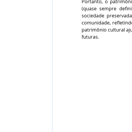
Portanto, o patrimôni
(quase sempre definid
sociedade preservada
comunidade, refletindo
patrimônio cultural aj
futuras.