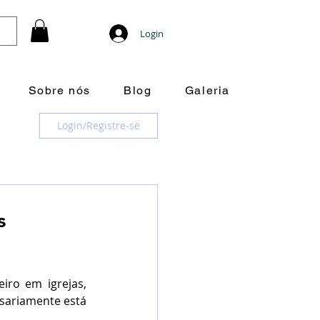
Login
Sobre nós
Blog
Galeria
Login/Registre-se
s
ro em igrejas, 
sariamente está 