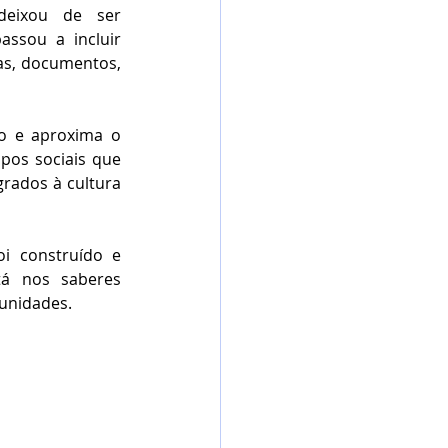
deixou de ser 
sou a incluir 
cas, documentos, 
 e aproxima o 
upos sociais que 
rados à cultura 
i construído e 
tá nos saberes 
munidades.