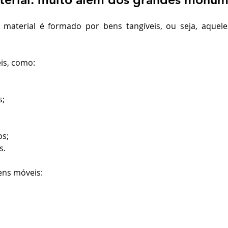
l material é formado por bens tangíveis, ou seja, aquel
is, como:
s;
os;
s.
ns móveis: