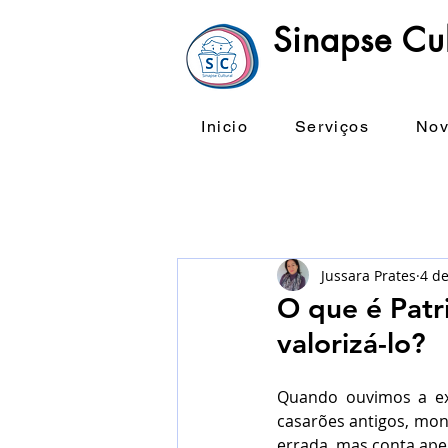
Sinapse Cul
Inicio
Serviços
Nov
Jussara Prates
4 de
O que é Patr
valorizá-lo?
Quando ouvimos a exp
casarões antigos, mon
errada, mas conta ape