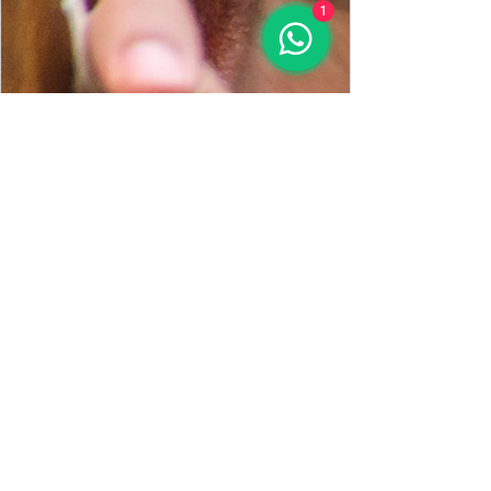
1
www.sinapsecultural.com.br
Projeto Cultural PNAB na Prática |
Curso
Projeto Cultural PNAB na Prática: Da Ideia
a Prestação de Contas Transformar uma
boa ideia em um projeto cultural bem
estruturado é um dos maiores
Continue aprendendo, 