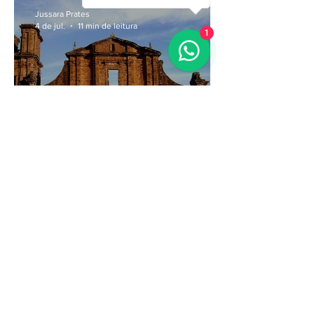
Jussara Prates
4 de jul.
11 min de leitura
1
O que é Patrimônio Cultural
e por que devemos valorizá-
lo?
Jussara Prates
24 de jun.
3 min de leitura