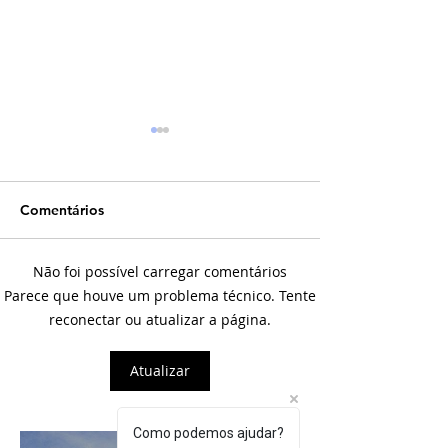
Comentários
Não foi possível carregar comentários
O poder dos passos
A Agilidade na
Parece que houve um problema técnico. Tente
iniciais: Sic Parvis Magna
Cultural: Uma 
reconectar ou atualizar a página.
de Inovação
Atualizar
Como podemos ajudar?