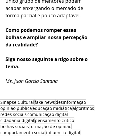
único grupo de mentores podem 
acabar enxergando o mercado de 
forma parcial e pouco adaptável.
Como podemos romper essas 
bolhas e ampliar nossa percepção 
da realidade?
Siga nosso seguinte artigo sobre o 
tema.
Me. Juan Garcia Santana
Sinapse Cultural
fake news
desinformação
opinião pública
educação midiática
algoritmos
redes sociais
comunicação digital
cidadania digital
pensamento crítico
bolhas sociais
formação de opinião
comportamento social
influência digital