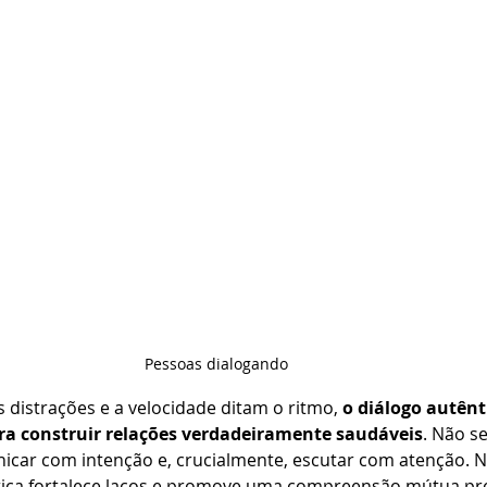
Pessoas dialogando
istrações e a velocidade ditam o ritmo, 
o diálogo autênti
ara construir relações verdadeiramente saudáveis
. Não s
nicar com intenção e, crucialmente, escutar com atenção. N
ática fortalece laços e promove uma compreensão mútua pr