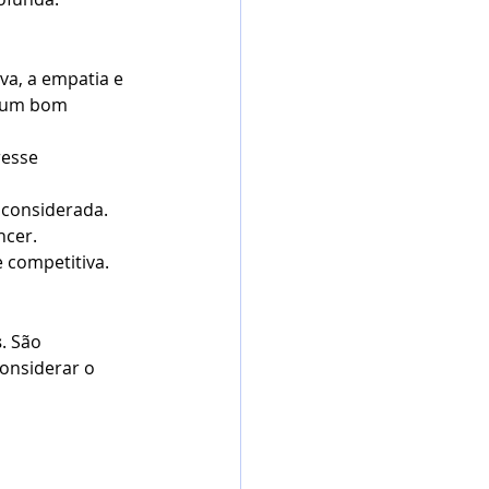
iva, a empatia e 
a um bom 
esse 
 considerada.
ncer.
 competitiva.
s
. São 
onsiderar o 