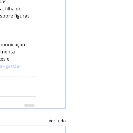
oas.
a, filha do 
sobre figuras 
Comunicação 
amenta 
es e 
n-garcia-
Ver tudo