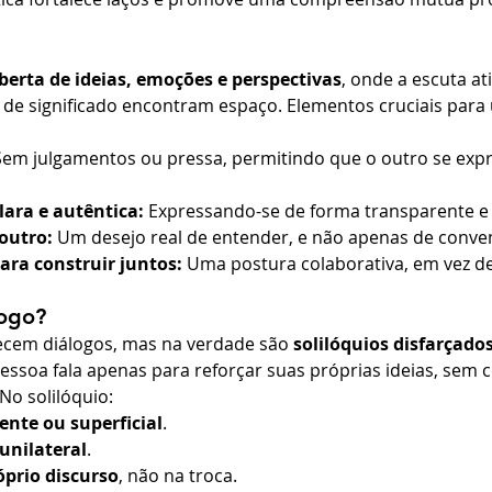
berta de ideias, emoções e perspectivas
, onde a escuta at
 de significado encontram espaço. Elementos cruciais par
Sem julgamentos ou pressa, permitindo que o outro se expr
lara e autêntica:
 Expressando-se de forma transparente e
outro:
 Um desejo real de entender, e não apenas de conve
ara construir juntos:
 Uma postura colaborativa, em vez de
ogo?
ecem diálogos, mas na verdade são 
solilóquios disfarçado
soa fala apenas para reforçar suas próprias ideias, sem c
No solilóquio:
ente ou superficial
.
unilateral
.
óprio discurso
, não na troca.