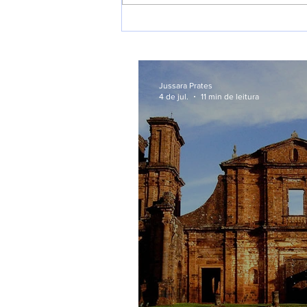
O que é Patrimônio Cultural
e por que devemos valorizá-
lo?
Jussara Prates
4 de jul.
11 min de leitura