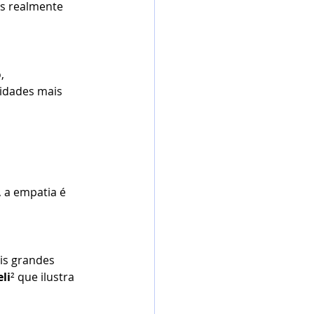
s realmente 
, 
dades mais 
 a empatia é 
is grandes 
li
² que ilustra 