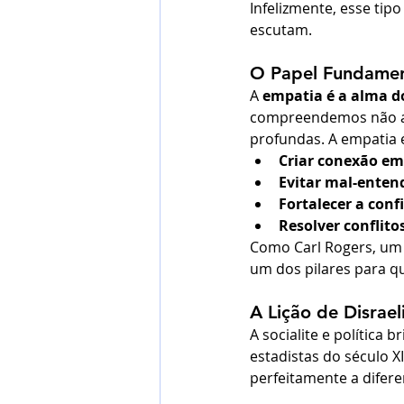
Infelizmente, esse ti
escutam.
O Papel Fundamen
A 
empatia é a alma d
compreendemos não ap
profundas. A empatia é
Criar conexão em
Evitar mal-enten
Fortalecer a conf
Resolver conflit
Como Carl Rogers, um 
um dos pilares para qu
A Lição de Disrael
A socialite e política br
estadistas do século 
perfeitamente a difere