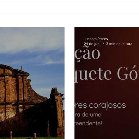
Cole
Oportunidades na Educação
e Cultura: A Importância da
Formação Continuada e o
Foco no desenvolvimento
Jussara Prates
Profissional
24 de jun.
3 min de leitura