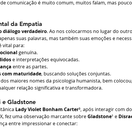
po de comunicação é muito comum, muitos falam, mas pouco
tal da Empatia
o diálogo verdadeiro
. Ao nos colocarmos no lugar do outro
enas suas palavras, mas também suas emoções e necessi
 vital para:
ocional
 genuína.
didos
 e interpretações equivocadas.
iança
 entre as partes.
os com maturidade
, buscando soluções conjuntas.
dos maiores nomes da psicologia humanista, bem colocou,
alquer relação significativa e transformadora.
i e Gladstone
itânica 
Lady Violet Bonham Carter
³, após interagir com do
XIX, fez uma observação marcante sobre 
Gladstone
¹ e 
Disrae
nça entre impressionar e conectar: