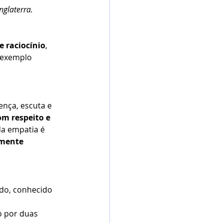
glaterra. 
e raciocínio
, 
 exemplo 
nça, escuta e 
om respeito e 
da empatia é 
mente 
do, conhecido 
o por duas 