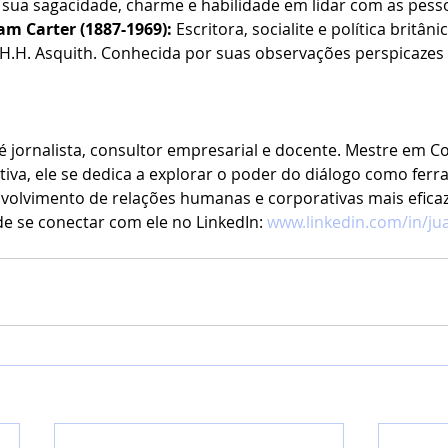
 sua sagacidade, charme e habilidade em lidar com as pess
am Carter (1887-1969):
 Escritora, socialite e política britânic
 H.H. Asquith. Conhecida por suas observações perspicazes 
 é jornalista, consultor empresarial e docente. Mestre em 
iva, ele se dedica a explorar o poder do diálogo como ferr
nvolvimento de relações humanas e corporativas mais eficaz
de se conectar com ele no LinkedIn: 
www.linkedin.com/in/jua