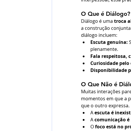
O Que é Diálogo?
Diálogo é uma 
troca a
a construção conjunta
diálogo incluem:
Escuta genuína:
 
plenamente.
Fala respeitosa, c
Curiosidade pelo 
Disponibilidade p
O Que Não é Diál
Muitas interações par
momentos em que a pes
que o outro expressa. 
A 
escuta é inexist
A 
comunicação é 
O 
foco está no pr