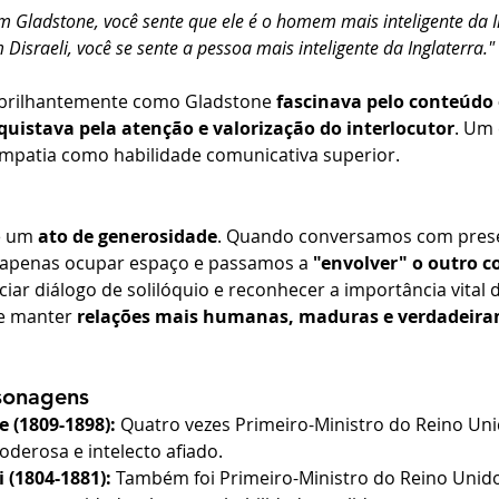
 Gladstone, você sente que ele é o homem mais inteligente da In
Disraeli, você se sente a pessoa mais inteligente da Inglaterra."
 brilhantemente como Gladstone 
fascinava pelo conteúdo 
quistava pela atenção e valorização do interlocutor
. Um
empatia como habilidade comunicativa superior.
é um 
ato de generosidade
. Quando conversamos com prese
 apenas ocupar espaço e passamos a 
"envolver" o outro c
nciar diálogo de solilóquio e reconhecer a importância vital 
 e manter 
relações mais humanas, maduras e verdadeira
sonagens
 (1809-1898):
 Quatro vezes Primeiro-Ministro do Reino Uni
oderosa e intelecto afiado.
 (1804-1881):
 Também foi Primeiro-Ministro do Reino Unid