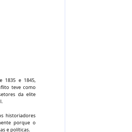
e 1835 e 1845, 
lito teve como 
tores da elite 
l.
 historiadores 
mente porque o 
 e políticas.