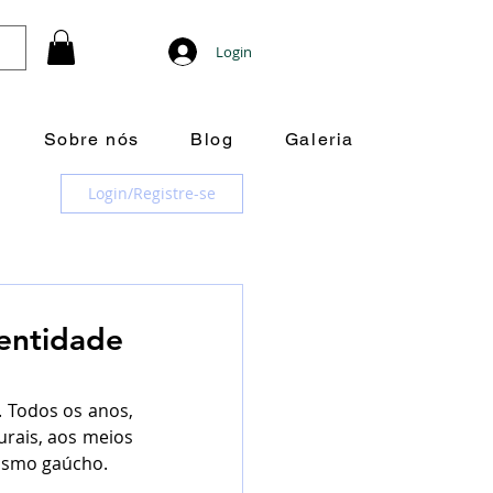
Login
Sobre nós
Blog
Galeria
Login/Registre-se
dentidade
 Todos os anos, 
rais, aos meios 
lismo gaúcho.