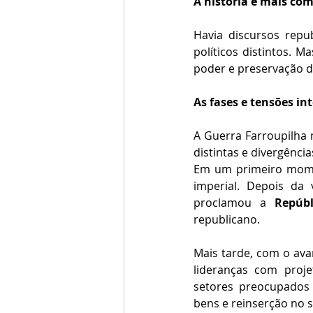
A história é mais co
Havia discursos repub
políticos distintos. M
poder e preservação de
As fases e tensões i
A Guerra Farroupilha 
distintas e divergência
Em um primeiro moment
imperial. Depois da 
proclamou a 
Repúbl
republicano.
Mais tarde, com o ava
lideranças com proje
setores preocupados 
bens e reinserção no s