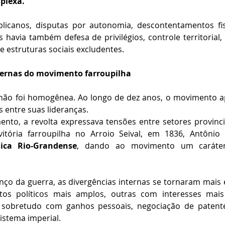
mplexa.
licanos, disputas por autonomia, descontentamentos fisc
as havia também defesa de privilégios, controle territorial
 estruturas sociais excludentes. 
nternas do movimento farroupilha
não foi homogênea. Ao longo de dez anos, o movimento ap
s entre suas lideranças.
o, a revolta expressava tensões entre setores provincia
vitória farroupilha no Arroio Seival, em 1836, Antônio
ica Rio-Grandense
, dando ao movimento um caráter 
nço da guerra, as divergências internas se tornaram mais e
tos políticos mais amplos, outras com interesses mais
sobretudo com ganhos pessoais, negociação de patente
istema imperial.