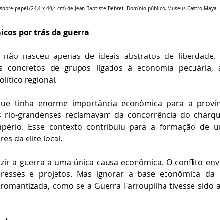
sobre papel (24,4 x 40,4 cm) de Jean-Baptiste Debret. Domínio público, Museus Castro Maya.
icos por trás da guerra
 não nasceu apenas de ideais abstratos de liberdade.
es concretos de grupos ligados à economia pecuária, 
lítico regional.
ue tinha enorme importância econômica para a provín
 rio-grandenses reclamavam da concorrência do charque
 Império. Esse contexto contribuiu para a formação de 
es da elite local.
uzir a guerra a uma única causa econômica. O conflito envo
nteresses e projetos. Mas ignorar a base econômica da r
 romantizada, como se a Guerra Farroupilha tivesse sido 