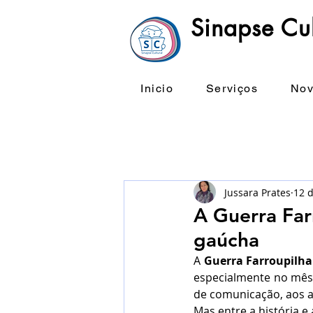
Sinapse Cul
Inicio
Serviços
Nov
Jussara Prates
12 d
A Guerra Far
gaúcha
A 
Guerra Farroupilha
especialmente no mês 
de comunicação, aos a
Mas entre a história e