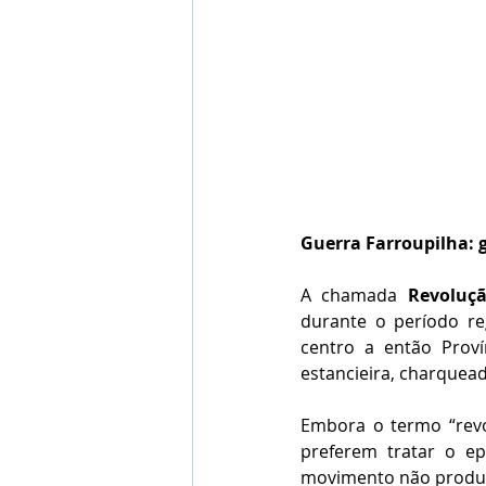
Guerra Farroupilha: g
A chamada 
Revoluçã
durante o período re
centro a então Proví
estancieira, charquead
Embora o termo “revo
preferem tratar o e
movimento não produzi