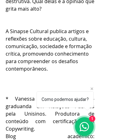
destrutiva. Qual delas é a opinião que 
grita mais alto?
A Sinapse Cultural publica artigos e 
reflexões sobre educação, cultura, 
comunicação, sociedade e formação 
crítica, promovendo conhecimento 
para compreender os desafios 
contemporâneos.
* Vanessa Murussi Bordoni -
Como podemos ajudar?
graduanda em Relações Públicas 
pela Unisinos. Produtora de 
1
conteúdo com certificação em 
Copywriting.
Blog acadêmico: 